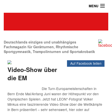
MENU
Home
Das Turnmagazin
News
Abonnieren
Deutschlands einziges und unabhängiges
Fachmagazin für Gerätturnen, Rhythmische
Sportgymnastik, Trampolinturnen und Sportakrobatik
Shop
Auf Facebook teilen
Über uns
Video-Show über
Kontakt / Impressum / Datenschutz
die EM
Archiv
Die Turn-Europameisterschaften in
Bern Ende Mai/Anfang Juni waren der Höhepunkt vor den
Olympischen Spielen. Jetzt hat LEON*-Fotograf Volker
Minkus eine faszinierende Video-Show über die Wettkämpfe
in Bern präsentiert – sehr sehenswert, hier oder auf