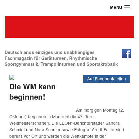
MENU
Home
Das Turnmagazin
News
Abonnieren
Deutschlands einziges und unabhängiges
Fachmagazin für Gerätturnen, Rhythmische
Sportgymnastik, Trampolinturnen und Sportakrobatik
Shop
Auf Facebook teilen
Über uns
Die WM kann
Kontakt / Impressum / Datenschutz
beginnen!
Archiv
Am morgigen Montag (2.
Oktober) beginnen in Montreal die 47. Turn-
Weltmeisterschaften. Die LEON*-Berichterstatter Sandra
Schmidt und Nora Schuler sowie Fotograf Arndt Falter sind
bereits vor Ort und werden die Wettkämpfe in der