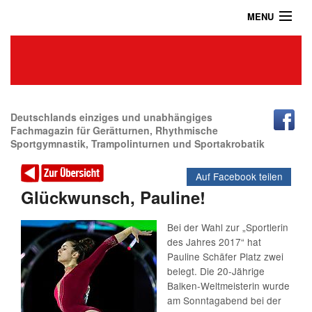
MENU
Home
Das Turnmagazin
News
Abonnieren
Deutschlands einziges und unabhängiges
Fachmagazin für Gerätturnen, Rhythmische
Sportgymnastik, Trampolinturnen und Sportakrobatik
Shop
Auf Facebook teilen
Über uns
Glückwunsch, Pauline!
Kontakt / Impressum / Datenschutz
Bei der Wahl zur „Sportlerin
des Jahres 2017“ hat
Archiv
Pauline Schäfer Platz zwei
belegt. Die 20-Jährige
Balken-Weltmeisterin wurde
am Sonntagabend bei der