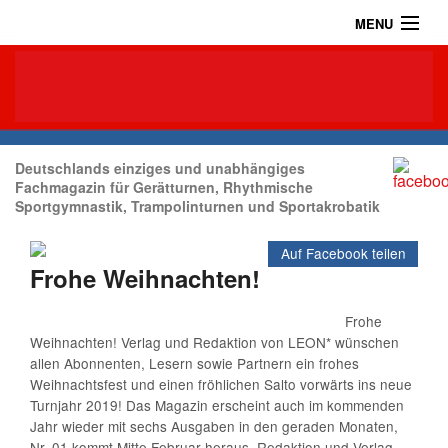
MENU
Home
Das Turnmagazin
News
Abonnieren
Deutschlands einziges und unabhängiges
Fachmagazin für Gerätturnen, Rhythmische
Sportgymnastik, Trampolinturnen und Sportakrobatik
Shop
Auf Facebook teilen
Über uns
Frohe Weihnachten!
Kontakt / Impressum / Datenschutz
Frohe
Weihnachten! Verlag und Redaktion von LEON* wünschen
Archiv
allen Abonnenten, Lesern sowie Partnern ein frohes
Weihnachtsfest und einen fröhlichen Salto vorwärts ins neue
Turnjahr 2019! Das Magazin erscheint auch im kommenden
Jahr wieder mit sechs Ausgaben in den geraden Monaten,
Nr. 01 kommt Mitte Februar heraus. Redaktion und Verlag