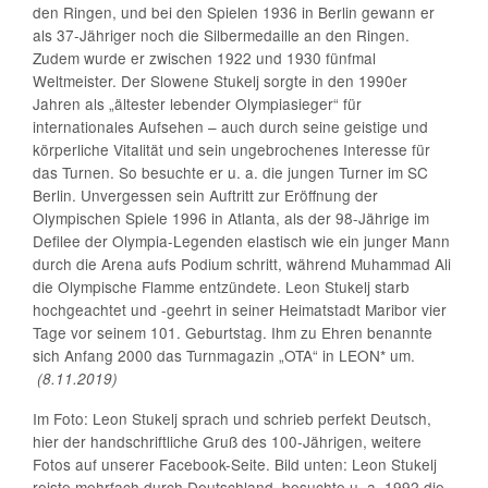
den Ringen, und bei den Spielen 1936 in Berlin gewann er
als 37-Jähriger noch die Silbermedaille an den Ringen.
Zudem wurde er zwischen 1922 und 1930 fünfmal
Weltmeister. Der Slowene Stukelj sorgte in den 1990er
Jahren als „ältester lebender Olympiasieger“ für
internationales Aufsehen – auch durch seine geistige und
körperliche Vitalität und sein ungebrochenes Interesse für
das Turnen. So besuchte er u. a. die jungen Turner im SC
Berlin. Unvergessen sein Auftritt zur Eröffnung der
Olympischen Spiele 1996 in Atlanta, als der 98-Jährige im
Defilee der Olympia-Legenden elastisch wie ein junger Mann
durch die Arena aufs Podium schritt, während Muhammad Ali
die Olympische Flamme entzündete. Leon Stukelj starb
hochgeachtet und -geehrt in seiner Heimatstadt Maribor vier
Tage vor seinem 101. Geburtstag. Ihm zu Ehren benannte
sich Anfang 2000 das Turnmagazin „OTA“ in LEON* um.
(8.11.2019)
Im Foto: Leon Stukelj sprach und schrieb perfekt Deutsch,
hier der handschriftliche Gruß des 100-Jährigen, weitere
Fotos auf unserer Facebook-Seite. Bild unten: Leon Stukelj
reiste mehrfach durch Deutschland, besuchte u. a. 1992 die