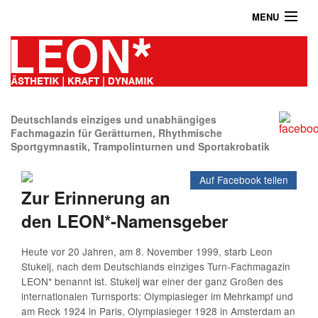
MENU
Home
Das Turnmagazin
News
Abonnieren
Deutschlands einziges und unabhängiges
Fachmagazin für Gerätturnen, Rhythmische
Sportgymnastik, Trampolinturnen und Sportakrobatik
Shop
Auf Facebook teilen
Über uns
Zur Erinnerung an
Kontakt / Impressum / Datenschutz
den LEON*-Namensgeber
Archiv
Heute vor 20 Jahren, am 8. November 1999, starb Leon
Stukelj, nach dem Deutschlands einziges Turn-Fachmagazin
LEON* benannt ist. Stukelj war einer der ganz Großen des
internationalen Turnsports: Olympiasieger im Mehrkampf und
am Reck 1924 in Paris, Olympiasieger 1928 in Amsterdam an