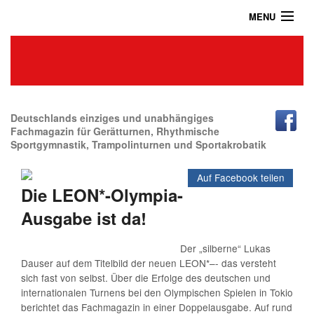
MENU
Home
Das Turnmagazin
News
Abonnieren
Deutschlands einziges und unabhängiges
Fachmagazin für Gerätturnen, Rhythmische
Sportgymnastik, Trampolinturnen und Sportakrobatik
Shop
Auf Facebook teilen
Über uns
Die LEON*-Olympia-
Kontakt / Impressum / Datenschutz
Ausgabe ist da!
Archiv
Der „silberne“ Lukas
Dauser auf dem Titelbild der neuen LEON*–- das versteht
sich fast von selbst. Über die Erfolge des deutschen und
internationalen Turnens bei den Olympischen Spielen in Tokio
berichtet das Fachmagazin in einer Doppelausgabe. Auf rund