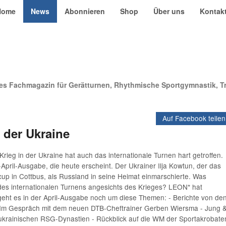
Home
News
Abonnieren
Shop
Über uns
Kontakt
s Fachmagazin für Gerätturnen, Rhythmische Sportgymnastik, T
Auf Facebook teilen
 der Ukraine
Krieg in der Ukraine hat auch das internationale Turnen hart getroffen.
pril-Ausgabe, die heute erscheint. Der Ukrainer Ilja Kowtun, der das
tcup in Cottbus, als Russland in seine Heimat einmarschierte. Was
des internationalen Turnens angesichts des Krieges? LEON* hat
 geht es in der April-Ausgabe noch um diese Themen: - Berichte von de
 - Im Gespräch mit dem neuen DTB-Cheftrainer Gerben Wiersma - Jung 
er ukrainischen RSG-Dynastien - Rückblick auf die WM der Sportakrobate