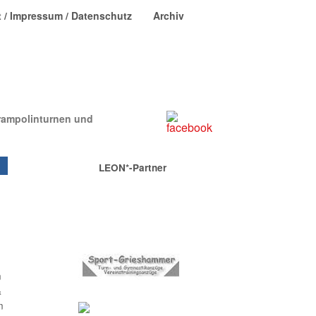
 / Impressum / Datenschutz
Archiv
Das Turnmagazin
rampolinturnen und
LEON*-Partner
n
&
n