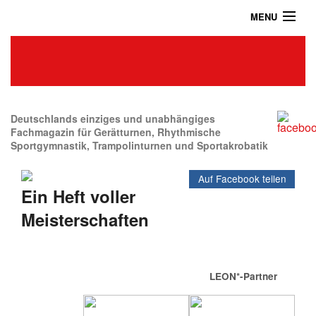
MENU
Home
Das Turnmagazin
News
Abonnieren
Deutschlands einziges und unabhängiges
Fachmagazin für Gerätturnen, Rhythmische
Sportgymnastik, Trampolinturnen und Sportakrobatik
Shop
Auf Facebook teilen
Über uns
Ein Heft voller
Kontakt / Impressum / Datenschutz
Meisterschaften
Archiv
LEON*-Partner