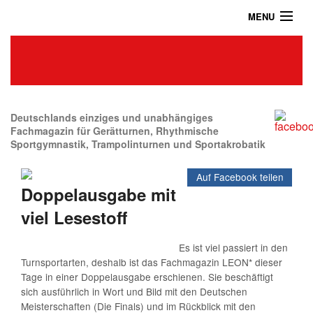
MENU
Home
Das Turnmagazin
News
Abonnieren
Deutschlands einziges und unabhängiges
Fachmagazin für Gerätturnen, Rhythmische
Sportgymnastik, Trampolinturnen und Sportakrobatik
Shop
Auf Facebook teilen
Über uns
Doppelausgabe mit
Kontakt / Impressum / Datenschutz
viel Lesestoff
Archiv
Es ist viel passiert in den
Turnsportarten, deshalb ist das Fachmagazin LEON* dieser
Tage in einer Doppelausgabe erschienen. Sie beschäftigt
sich ausführlich in Wort und Bild mit den Deutschen
Meisterschaften (Die Finals) und im Rückblick mit den