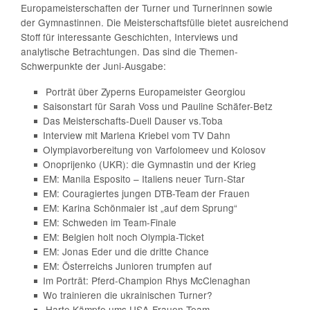
Europameisterschaften der Turner und Turnerinnen sowie
der Gymnastinnen. Die Meisterschaftsfülle bietet ausreichend
Stoff für interessante Geschichten, Interviews und
analytische Betrachtungen. Das sind die Themen-
Schwerpunkte der Juni-Ausgabe:
Porträt über Zyperns Europameister Georgiou
Saisonstart für Sarah Voss und Pauline Schäfer-Betz
Das Meisterschafts-Duell Dauser vs.Toba
Interview mit Marlena Kriebel vom TV Dahn
Olympiavorbereitung von Varfolomeev und Kolosov
Onoprijenko (UKR): die Gymnastin und der Krieg
EM: Manila Esposito – Italiens neuer Turn-Star
EM: Couragiertes jungen DTB-Team der Frauen
EM: Karina Schönmaier ist „auf dem Sprung“
EM: Schweden im Team-Finale
EM: Belgien holt noch Olympia-Ticket
EM: Jonas Eder und die dritte Chance
EM: Österreichs Junioren trumpfen auf
Im Porträt: Pferd-Champion Rhys McClenaghan
Wo trainieren die ukrainischen Turner?
Harte Kämpfe ums USA-Frauen-Team