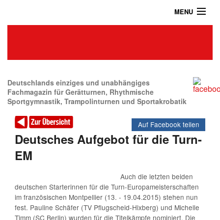
MENU
Home
Das Turnmagazin
News
Abonnieren
Deutschlands einziges und unabhängiges
Fachmagazin für Gerätturnen, Rhythmische
Sportgymnastik, Trampolinturnen und Sportakrobatik
Shop
Auf Facebook teilen
Über uns
Deutsches Aufgebot für die Turn-
Kontakt / Impressum / Datenschutz
EM
Archiv
Auch die letzten beiden
deutschen Starterinnen für die Turn-Europameisterschaften
im französischen Montpellier (13. - 19.04.2015) stehen nun
fest. Pauline Schäfer (TV Pflugscheid-Hixberg) und Michelle
Timm (SC Berlin) wurden für die Titelkämpfe nominiert. Die