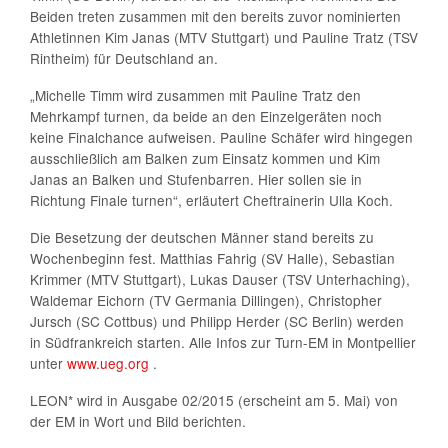
Beiden treten zusammen mit den bereits zuvor nominierten
Athletinnen Kim Janas (MTV Stuttgart) und Pauline Tratz (TSV
Rintheim) für Deutschland an.
„Michelle Timm wird zusammen mit Pauline Tratz den
Mehrkampf turnen, da beide an den Einzelgeräten noch
keine Finalchance aufweisen. Pauline Schäfer wird hingegen
ausschließlich am Balken zum Einsatz kommen und Kim
Janas an Balken und Stufenbarren. Hier sollen sie in
Richtung Finale turnen“, erläutert Cheftrainerin Ulla Koch.
Die Besetzung der deutschen Männer stand bereits zu
Wochenbeginn fest. Matthias Fahrig (SV Halle), Sebastian
Krimmer (MTV Stuttgart), Lukas Dauser (TSV Unterhaching),
Waldemar Eichorn (TV Germania Dillingen), Christopher
Jursch (SC Cottbus) und Philipp Herder (SC Berlin) werden
in Südfrankreich starten. Alle Infos zur Turn-EM in Montpellier
unter
www.ueg.org
.
LEON* wird in Ausgabe 02/2015 (erscheint am 5. Mai) von
der EM in Wort und Bild berichten.