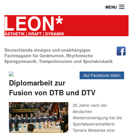
MENU
Home
Das Turnmagazin
News
Abonnieren
Deutschlands einziges und unabhängiges
Fachmagazin für Gerätturnen, Rhythmische
Sportgymnastik, Trampolinturnen und Sportakrobatik
Shop
Auf Facebook teilen
Über uns
Diplomarbeit zur
Kontakt / Impressum / Datenschutz
Fusion von DTB und DTV
Archiv
25 Jahre nach der
deutschen
Wiedervereinigung hat die
Sportwissenschaftlerin
Tamara Wewerka eine