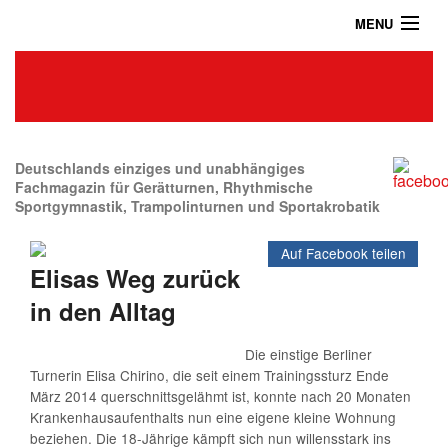
MENU
Home
Das Turnmagazin
News
Abonnieren
Deutschlands einziges und unabhängiges
Fachmagazin für Gerätturnen, Rhythmische
Sportgymnastik, Trampolinturnen und Sportakrobatik
Shop
Auf Facebook teilen
Über uns
Elisas Weg zurück
Kontakt / Impressum / Datenschutz
in den Alltag
Archiv
Die einstige Berliner
Turnerin Elisa Chirino, die seit einem Trainingssturz Ende
März 2014 querschnittsgelähmt ist, konnte nach 20 Monaten
Krankenhausaufenthalts nun eine eigene kleine Wohnung
beziehen. Die 18-Jährige kämpft sich nun willensstark ins