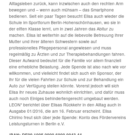
Alltagsleben zurück, kann inzwischen auch den rechten Arm
bewegen und – wenn auch mühsam – das Smartphone
bedienen. Seit ein paar Tagen besucht Elisa auch wieder die
Schule im Sportforum Berlin-Hohenschönhausen, wo sie in
der elften Klasse lernt, um in zwei Jahren das Abitur zu
machen. Elisa ist weiterhin auf die liebevolle Betreuung ihrer
Mutter und ihrer älteren Schwestern sowie auf
professionelles Pflegepersonal angewiesen und muss
regelmäßig zu Ärzten und zur Therapiebehandlungen fahren.
Dieser Aufwand bedeutet für die Familie vor allem finanziell
eine erhebliche Belastung. Jede Spende ist also nach wie vor
willkommen, und vielleicht findet sich auch ein Sponsor, der
ihr für die vielen Fahrten zur Schule und zur Behandlung ein
Auto zur Verfügung stellen könnte. Vorerst jedoch will sich
Elisa ihr neues Zuhause wohnlich einrichten, und dafür muss
auch noch Einiges behindertengerecht umgebaut werden.
LEON* berichtet über Elisas Rückkehr in den Alltag auch in
Ausgabe 01/2016, die am 16. Februar erscheint. Elisa
Chirino freut sich über jede Spende: Konto des Fördervereins
Leistungsturnen in Berlin e.V.
I
BAN: DE09 1005 0000 6000 0043 44